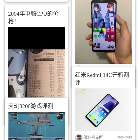
2004年电脑CPU的价
格！
数码考古所
2025-09-15
红米Redmi 14C开箱测
来源：
【心得】LG G7 ThinQ 微開箱
评
和體驗(更新) @智慧型手機 哈啦板 - 巴哈
姆特
天玑8200游戏评测
数码考古所
2025-08-21
来源：
2004年电脑CPU的价格！ - 小
红书
数码考古所
2025-08-12