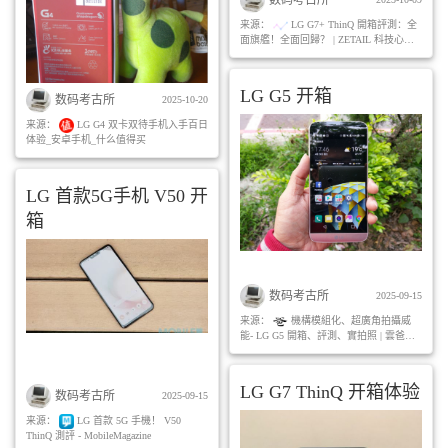
来源：
LG G7+ ThinQ 開箱評測：全
面旗艦！全面回歸？ | ZETAIL 科技心感
動
LG G5 开箱
数码考古所
2025-10-20
来源：
LG G4 双卡双待手机入手百日
体验_安卓手机_什么值得买
LG 首款5G手机 V50 开
箱
数码考古所
2025-09-15
来源：
機構模組化、超廣角拍攝威
能- LG G5 開箱、評測、實拍照 | 雲爸的
私處
LG G7 ThinQ 开箱体验
数码考古所
2025-09-15
来源：
LG 首款 5G 手機！ V50
ThinQ 測評 - MobileMagazine