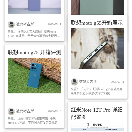
联想moto g55开箱展示
数码考古所
数码考古所
2025-07-30
2025-07-11
来源：
618数码好物开箱！iQOO Z9x
来源：
抗摔防水又大续航！联想moto
g100 Pro评测：千元价位罕见的全能选手-
带来的惊喜体验_安卓手机_什么值得买
-快科技--科技改变未来
联想moto g75 开箱评测
数码考古所
2025-07-11
来源：
千元出头 联想moto g55意外好用
纯净系统超长续航-太平洋科技
红米Note 12T Pro 详细
数码考古所
2025-07-10
配置图
来源：
1699也能这样耐用好用？联想
moto g75评测：不只国内首发第三代骁龙
6_方向对了科技网