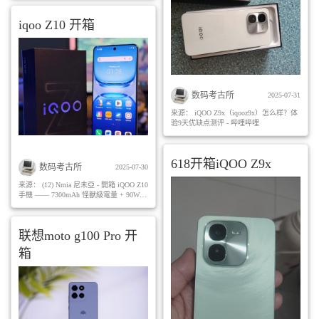
iqoo Z10 开箱
数码考古所
2025-07-31
来源：
iQOO Z9x（iqooz9x）怎么样？体
验9天优缺点测评 - 哔哩哔哩
618开箱iQOO Z9x
数码考古所
2025-07-30
来源：
(12) Nmia 尼未亞 - 開箱 iQOO Z10
手機 —— 7300mAh 怪獸級電量 + 90W
閃充，挑戰中階機續航極限。... |
Facebook
联想moto g100 Pro 开
箱