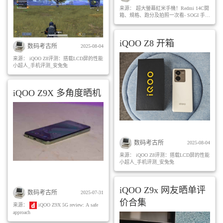
来源：
超大螢幕紅米手機！Redmi 14C開
箱、規格、跑分及拍照一次看- SOGI 手機
王
iQOO Z8 开箱
数码考古所
2025-08-04
来源：
iQOO Z8评测：搭载LCD屏的性能
小超人_手机评测_安兔兔
iQOO Z9X 多角度晒机
数码考古所
2025-08-04
来源：
iQOO Z8评测：搭载LCD屏的性能
小超人_手机评测_安兔兔
iQOO Z9x 网友晒单评
数码考古所
2025-07-31
价合集
来源：
iQOO Z9X 5G review: A safe
approach