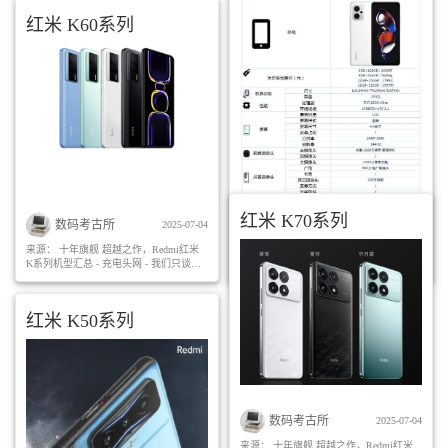
红米 K60系列
红米 K70系列
数码考古所
数码考古所
2025-07-04
2025-07-10
来源：
十年旗舰 超越之作，Redmi红米
来源：
(99+ 封私信) 红米Note 12T
K系列机型汇总 - 充电头网 - 我们只谈充
Pro 来了！几乎毫无短板，618值得考虑！
电
- 知乎
红米 K50系列
数码考古所
2025-07-04
来源：
十年旗舰 超越之作，Redmi红米