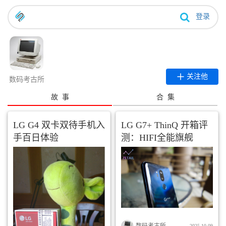
登录
关注他
数码考古所
故 事
合 集
LG G4 双卡双待手机入
LG G7+ ThinQ 开箱评
手百日体验
测：HIFI全能旗舰
数码考古所
2025-10-09